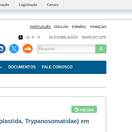
mação
Legislação
Canais
Fundação
Oswaldo
Cruz
PORTUGUÊS
ENGLISH
ESPAÑOL
FRANÇAIS
A
+A
A
-A
ACESSIBILIDADE
MAPA DO SITE
DOCUMENTOS
FALE CONOSCO
VOLTAR
oplastida, Trypanosomatidae) em