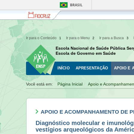
BRASIL
Fiocruz
Fale
com
a
Fiocruz
Ir para o Conteúdo
Ir para o Menu
Ir para a Busca
1
2
3
Escola Nacional de Saúde Pública Ser
Escola de Governo em Saúde
INÍCIO
APRESENTAÇÃO
APOIO E
Você está em:
Página Inicial
Apoio e Acompanhament
APOIO E ACOMPANHAMENTO DE 
Diagnóstico molecular e imunológ
vestígios arqueológicos da Améri