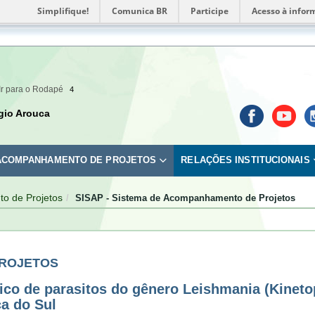
Simplifique!
Comunica BR
Participe
Acesso à infor
Ir para o Rodapé
4
gio Arouca
 ACOMPANHAMENTO DE PROJETOS
RELAÇÕES INSTITUCIONAIS
o de Projetos
SISAP - Sistema de Acompanhamento de Projetos
PROJETOS
ico de parasitos do gênero Leishmania (Kinet
ca do Sul