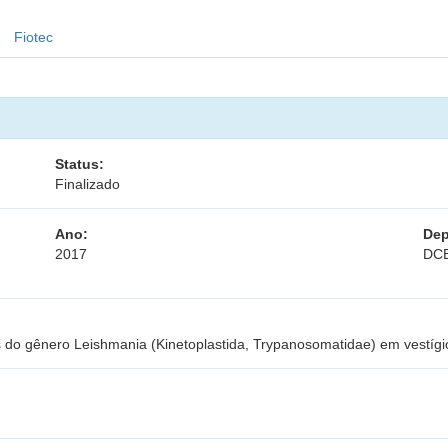
Fiotec
Status:
Finalizado
Ano:
Dep
2017
DC
s do gênero Leishmania (Kinetoplastida, Trypanosomatidae) em vestígi