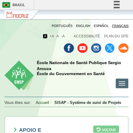
BRASIL
Fiocruz
Fale
Simplifique!
com
Comunica BR
a
PORTUGUÊS
ENGLISH
ESPAÑOL
FRANÇAIS
Fiocruz
Participe
A
+A
A
-A
ACCESSIBILITÉ
PLAN DU SITE
Acesso à informação
Legislação
Canais
École Nationale de Santé Publique Sergio
Arouca
École du Gouvernement en Santé
Toggl
menu
menu
menu
navig
celular
celular
celular
Vous êtes sur:
Accueil
SISAP - Système de suivi de Projets
APOIO E
VOLTAR