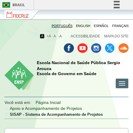
BRASIL
Fiocruz
Fale
Simplifique!
com
Comunica BR
a
PORTUGUÊS
ENGLISH
ESPAÑOL
FRANÇAIS
Fiocruz
Participe
A
+A
A
-A
ACESSIBILIDADE
MAPA DO SITE
Acesso à informação
Legislação
Canais
Escola Nacional de Saúde Pública Sergio
Arouca
Escola de Governo em Saúde
Toggl
menu
menu
menu
navig
celular
celular
celular
Você está em:
Página Inicial
Apoio e Acompanhamento de Projetos
SISAP - Sistema de Acompanhamento de Projetos