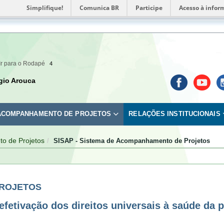
Simplifique!
Comunica BR
Participe
Acesso à infor
Ir para o Rodapé
4
gio Arouca
 ACOMPANHAMENTO DE PROJETOS
RELAÇÕES INSTITUCIONAIS
o de Projetos
SISAP - Sistema de Acompanhamento de Projetos
PROJETOS
fetivação dos direitos universais à saúde da 