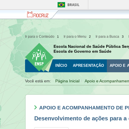
BRASIL
Fiocruz
Fale
com
a
Fiocruz
Ir para o Conteúdo
Ir para o Menu
Ir para a Busca
1
2
3
Escola Nacional de Saúde Pública Ser
Escola de Governo em Saúde
INÍCIO
APRESENTAÇÃO
APOIO E
Você está em:
Página Inicial
Apoio e Acompanhament
APOIO E ACOMPANHAMENTO DE 
Desenvolvimento de ações para a e