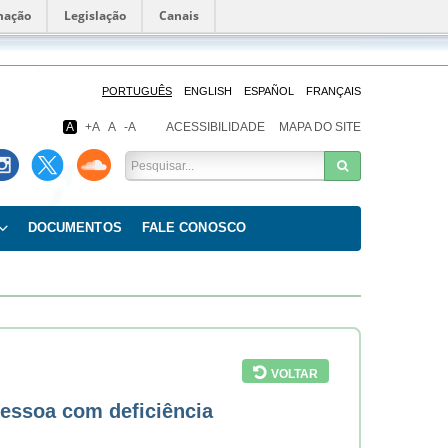
mação
Legislação
Canais
Fundação
Oswaldo
Cruz
PORTUGUÊS
ENGLISH
ESPAÑOL
FRANÇAIS
A
+A
A
-A
ACESSIBILIDADE
MAPA DO SITE
DOCUMENTOS
FALE CONOSCO
VOLTAR
pessoa com deficiência