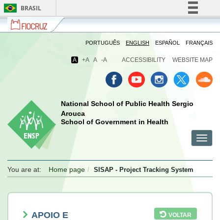
BRASIL
Fiocruz
Fale
Simplifique!
com
Comunica BR
a
PORTUGUÊS
ENGLISH
ESPAÑOL
FRANÇAIS
Fiocruz
Participe
A
+A
A
-A
ACCESSIBILITY
WEBSITE MAP
Acesso à informação
Legislação
Canais
National School of Public Health Sergio
Arouca
School of Government in Health
Toggl
menu
menu
menu
navig
celular
celular
celular
You are at:
Home page
SISAP - Project Tracking System
APOIO E
VOLTAR