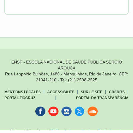
ENSP - ESCOLA NACIONAL DE SAÚDE PÚBLICA SERGIO
AROUCA
Rua Leopoldo Bulhões, 1480 - Manguinhos, Rio de Janeiro. CEP:
21041-210 - Tel: (21) 2598-2525
|
|
|
|
MÉNTIONS LÉGALES
ACCESSIBILITÉ
SUR LE SITE
CRÉDITS
|
PORTAL FIOCRUZ
PORTAL DA TRANSPARÊNCIA
Facebook
youtube
instagran
Twitter
Sound
cloud
Este portal é regido pela
Política de Acesso Aberto ao Conhecimento
,