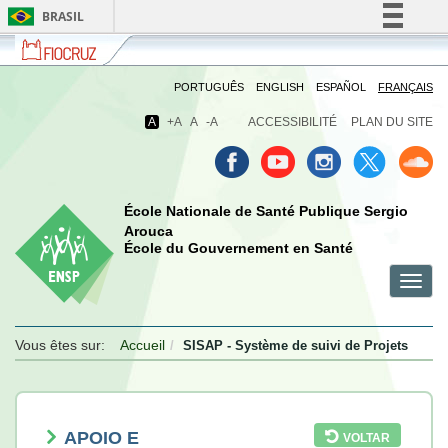
BRASIL
Fiocruz
Fale
Simplifique!
com
Comunica BR
a
PORTUGUÊS
ENGLISH
ESPAÑOL
FRANÇAIS
Fiocruz
Participe
A
+A
A
-A
ACCESSIBILITÉ
PLAN DU SITE
Acesso à informação
Legislação
Canais
École Nationale de Santé Publique Sergio
Arouca
École du Gouvernement en Santé
Toggl
menu
menu
menu
navig
celular
celular
celular
Vous êtes sur:
Accueil
SISAP - Système de suivi de Projets
APOIO E
VOLTAR