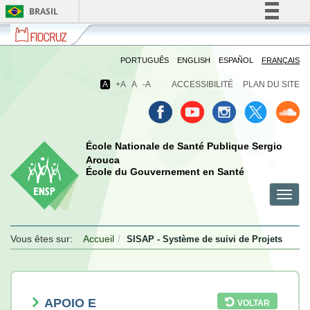
BRASIL
Fiocruz
Fale
Simplifique!
com
Comunica BR
a
PORTUGUÊS
ENGLISH
ESPAÑOL
FRANÇAIS
Fiocruz
Participe
A
+A
A
-A
ACCESSIBILITÉ
PLAN DU SITE
Acesso à informação
Legislação
Canais
École Nationale de Santé Publique Sergio
Arouca
École du Gouvernement en Santé
Toggl
menu
menu
menu
navig
celular
celular
celular
Vous êtes sur:
Accueil
SISAP - Système de suivi de Projets
APOIO E
VOLTAR