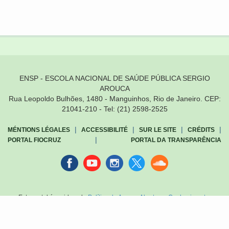
ENSP - ESCOLA NACIONAL DE SAÚDE PÚBLICA SERGIO
AROUCA
Rua Leopoldo Bulhões, 1480 - Manguinhos, Rio de Janeiro. CEP:
21041-210 - Tel: (21) 2598-2525
|
|
|
|
MÉNTIONS LÉGALES
ACCESSIBILITÉ
SUR LE SITE
CRÉDITS
|
PORTAL FIOCRUZ
PORTAL DA TRANSPARÊNCIA
Facebook
youtube
instagran
Twitter
Sound
cloud
Este portal é regido pela
Política de Acesso Aberto ao Conhecimento
,
que busca garantir à sociedade o acesso gratuito, público e aberto ao
conteúdo integral de toda obra intelectual produzida pela Fiocruz.