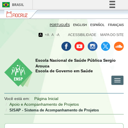
BRASIL
Fiocruz
Fale
Simplifique!
com
Comunica BR
a
PORTUGUÊS
ENGLISH
ESPAÑOL
FRANÇAIS
Fiocruz
Participe
A
+A
A
-A
ACESSIBILIDADE
MAPA DO SITE
Acesso à informação
Legislação
Canais
Escola Nacional de Saúde Pública Sergio
Arouca
Escola de Governo em Saúde
Toggl
menu
menu
menu
navig
celular
celular
celular
Você está em:
Página Inicial
Apoio e Acompanhamento de Projetos
SISAP - Sistema de Acompanhamento de Projetos