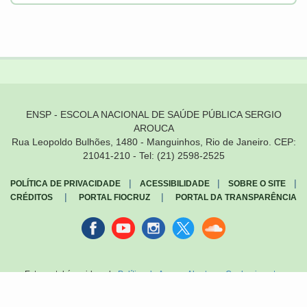
ENSP - ESCOLA NACIONAL DE SAÚDE PÚBLICA SERGIO
AROUCA
Rua Leopoldo Bulhões, 1480 - Manguinhos, Rio de Janeiro. CEP:
21041-210 - Tel: (21) 2598-2525
|
|
|
POLÍTICA DE PRIVACIDADE
ACESSIBILIDADE
SOBRE O SITE
|
|
CRÉDITOS
PORTAL FIOCRUZ
PORTAL DA TRANSPARÊNCIA
Facebook
youtube
instagran
Twitter
Sound
cloud
Este portal é regido pela
Política de Acesso Aberto ao Conhecimento
,
que busca garantir à sociedade o acesso gratuito, público e aberto ao
conteúdo integral de toda obra intelectual produzida pela Fiocruz.