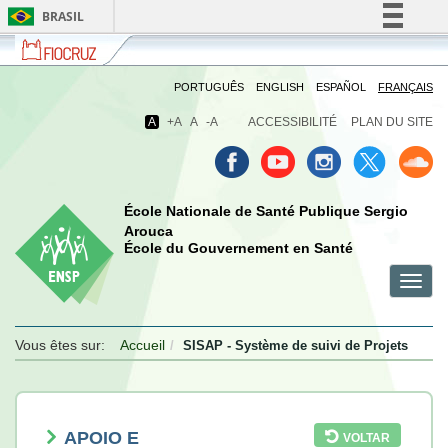
BRASIL
Fiocruz
Fale
Simplifique!
com
Comunica BR
a
PORTUGUÊS
ENGLISH
ESPAÑOL
FRANÇAIS
Fiocruz
Participe
A
+A
A
-A
ACCESSIBILITÉ
PLAN DU SITE
Acesso à informação
Legislação
Canais
École Nationale de Santé Publique Sergio
Arouca
École du Gouvernement en Santé
Toggl
menu
menu
menu
navig
celular
celular
celular
Vous êtes sur:
Accueil
SISAP - Système de suivi de Projets
APOIO E
VOLTAR